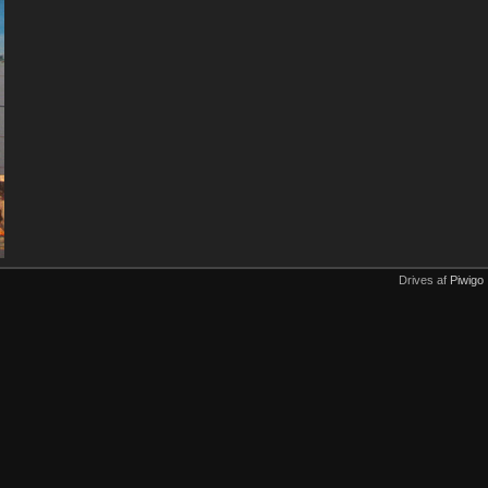
Drives af
Piwigo