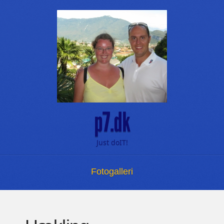
p7.dk
Just doIT!
Menu
Skip to content
Fotogalleri