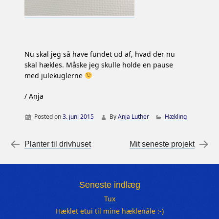
Nu skal jeg så have fundet ud af, hvad der nu
skal hækles. Måske jeg skulle holde en pause
med julekuglerne
/ Anja
Posted on
3. juni 2015
By
Anja Luther
Hækling
Post navigation
←
Planter til drivhuset
Mit seneste projekt
→
Seneste indlæg
Tux
Hæklet etui til mine hæklenåle :-)